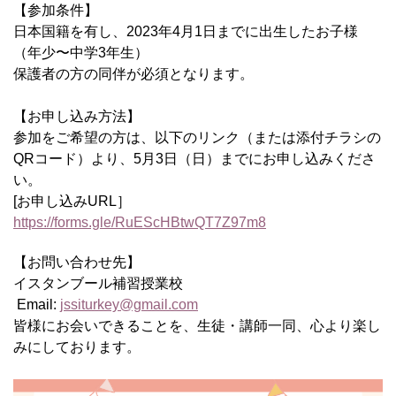
【参加条件】
日本国籍を有し、
2023
年
4
月
1
日までに出生したお子様
（年少〜中学
3
年生）
保護者の方の同伴が必須となります。
【お申し込み方法
】
参加をご希望の方は、以下のリンク（または添付チラシの
QR
コード）より、
5
月
3
日（日）まで
にお申し込みくださ
い。
[
お申し込み
URL
］
https://forms.gle/RuEScHBtwQT7Z97m8
【お問い合わせ先】
イスタンブール補習授業校
Email:
jssiturkey@gmail.com
皆様にお会いできることを、生徒・講師一同、心より楽し
みにしております。